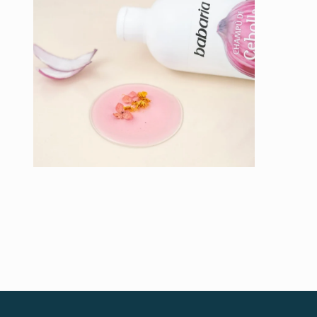
窗
窗
中
中
開
開
啟
啟
多
多
媒
媒
體
體
檔
檔
案
案
2
3
在
互
動
視
窗
中
開
啟
多
媒
體