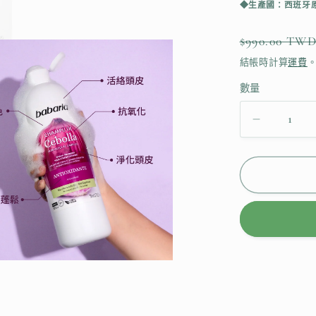
◆生產國：西班牙
定
$990.00 TW
價
結帳時計算
運費
數量
再
現
豐
厚
~
洋
蔥
精
萃
活