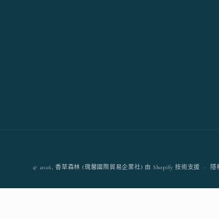
檔
案
4
© 2026,
香草森林 (瑰馨國際貿易企業社)
由 Shopify 技術支援
隱