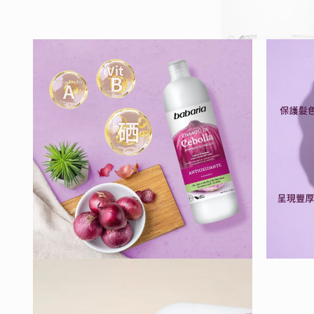
在
互
動
視
窗
中
開
啟
多
媒
體
檔
案
1
在
在
互
互
動
動
視
視