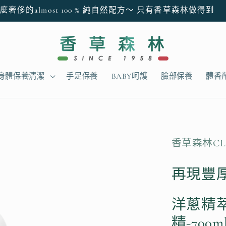
麼奢侈的almost 100 % 純自然配方～ 只有香草森林做得到
身體保養清潔
手足保養
BABY呵護
臉部保養
體香
香草森林CL
再現豐厚
洋蔥精
精-700m