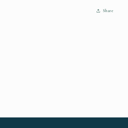
化
Share
髮
根
&amp;
護
色
洗
髮
精
數
量
減
少