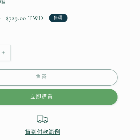
原裝
售
$729.00 TWD
D
售罄
價
。
再
現
豐
售罄
厚
~
立即購買
洋
蔥
精
萃
貨到付款範例
活