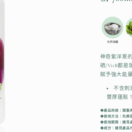
神奇紫洋蔥的
硒/VitB
賦予強大能
不含刺
豐厚蓬鬆
◆產品用途：頭髮
◆使用方法：先將
◆使用期限：請見產
◆成分：請見產品