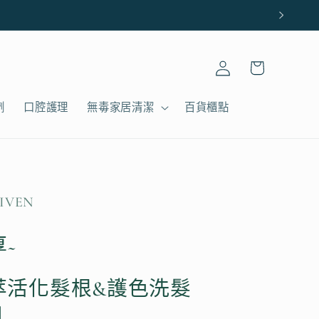
購
登
物
入
車
劑
口腔護理
無毒家居清潔
百貨櫃點
IVEN
~
萃活化髮根&護色洗髮
l