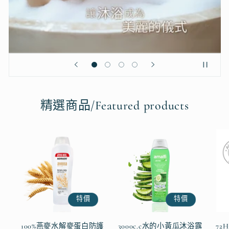
精選商品/Featured products
特價
特價
100%燕麥水解麥蛋白防護
3000c.c水的小黃瓜沐浴露
72