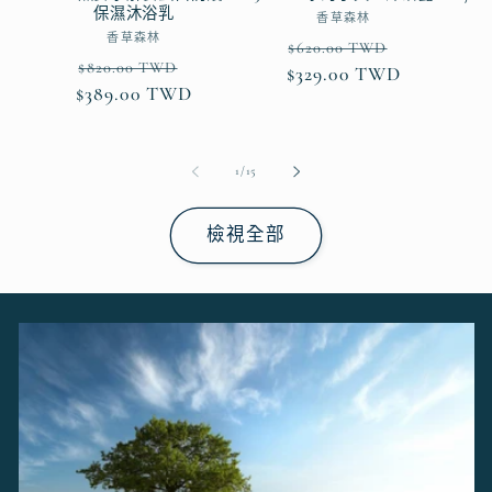
保濕沐浴乳
廠
香草森林
廠
香草森林
商：
定
售
$620.00 TWD
商：
定
售
$820.00 TWD
$329.00 TWD
價
價
$389.00 TWD
價
價
/
1
/
15
檢視全部