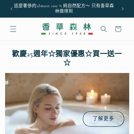
跳至內
這麼奢侈的almost 100 % 純自然配方～ 只有香草森
容
林做得到
購
物
車
歡慶25週年☆獨家優惠☆買一送一
☆
了解更多