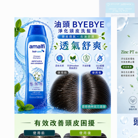
在
互
動
視
窗
中
開
啟
多
媒
體
檔
案
1
在
在
互
互
動
動
視
視