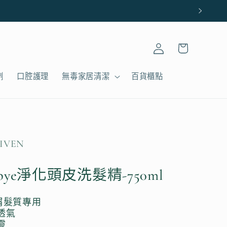
購
登
物
入
車
劑
口腔護理
無毒家居清潔
百貨櫃點
IVEN
bye淨化頭皮洗髮精-750ml
屑髮質專用
透氣
靈