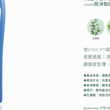
>100%歐洲製
含ZINC 
皮更透氣；添
康頭皮生理
◆產品用途：頭髮
◆使用方法：先將
◆使用期限：請見產
◆成分：請見產品
◆生產國：西班牙
定
$660.00 TW