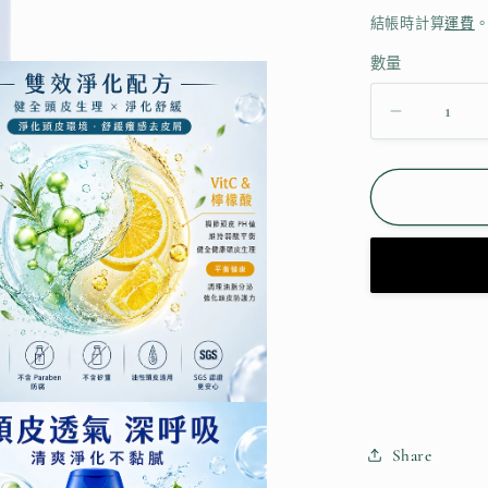
價
結帳時計算
運費
數量
油
頭
byebye
淨
化
頭
皮
洗
髮
精
數
Share
量