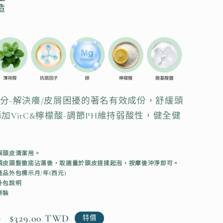
造
PT成分-解決癢/皮屑困擾的著名有效成份，舒緩頭
加VitC&檸檬酸-調節PH維持弱酸性，健全健
。
與頭皮清潔用。
頭皮頭髮徹底沾濕後，取適量於頭皮搓揉起泡，按摩後沖淨即可。
品外包標示月/年(西元)
外包說明
原裝
售
$329.00 TWD
D
特價