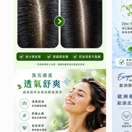
窗
窗
中
中
開
開
啟
啟
多
多
媒
媒
體
體
檔
檔
案
案
2
3
在
在
互
互
動
動
視
視
窗
窗
中
中
開
開
啟
啟
多
多
媒
媒
體
體