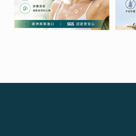
檔
檔
案
案
4
5
在
在
互
互
動
動
視
視
窗
窗
中
中
開
開
啟
啟
多
多
媒
媒
體
體
檔
檔
案
案
6
7