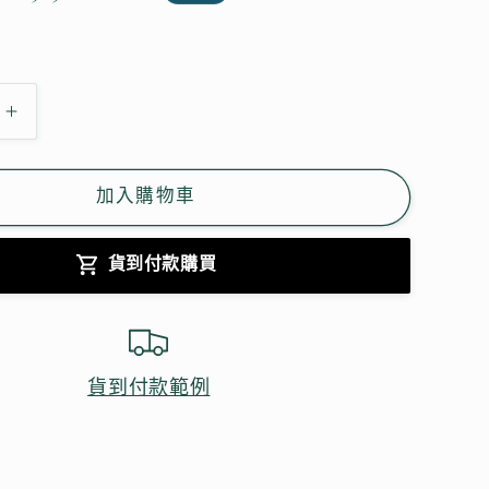
價
。
油
頭
byebye
加入購物車
淨
化
貨到付款購買
頭
皮
洗
髮
貨到付款範例
精
數
量