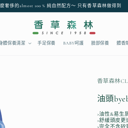
麼奢侈的almost 100 % 純自然配方～ 只有香草森林做得到
身體保養清潔
手足保養
BABY呵護
臉部保養
體香
香草森林CL
油頭bye
>油性&易生
>舒緩頭皮更
>完全不含矽