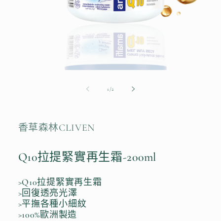
在
互
/
1
/
2
動
視
窗
中
香草森林CLIVEN
開
啟
多
Q10拉提緊實再生霜-200ml
媒
體
檔
>Q10拉提緊實再生霜
案
>回復透亮光澤
1
>平撫各種小細紋
>100%歐洲製造