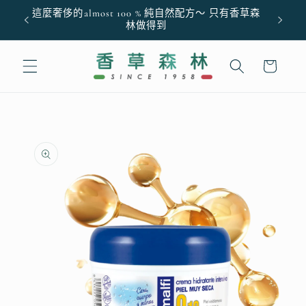
跳至內
這麼奢侈的almost 100 % 純自然配方～ 只有香草森
容
林做得到
購
物
車
略過產
品資訊