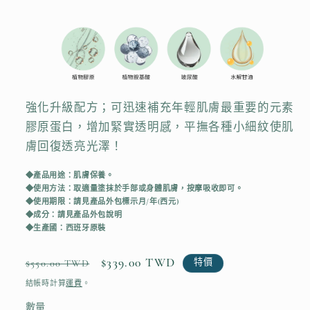
強化升級配方；可迅速補充年輕肌膚最重要的元素
膠原蛋白，增加緊實透明感，平撫各種小細紋使肌
膚回復透亮光澤！
◆產品用途：肌膚保養。
◆使用方法：取適量塗抹於手部或身體肌膚，按摩吸收即可。
◆使用期限：請見產品外包標示月/年(西元)
◆成分：請見產品外包說明
◆生產國：西班牙原裝
定
售
$339.00 TWD
特價
$550.00 TWD
價
價
結帳時計算
運費
。
數量