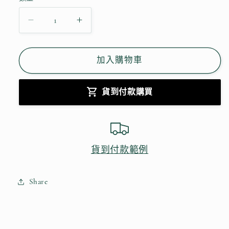
Q10
Q10
拉
拉
提
提
加入購物車
緊
緊
實
實
貨到付款購買
再
再
生
生
霜
霜
數
數
貨到付款範例
量
量
減
增
Share
少
加