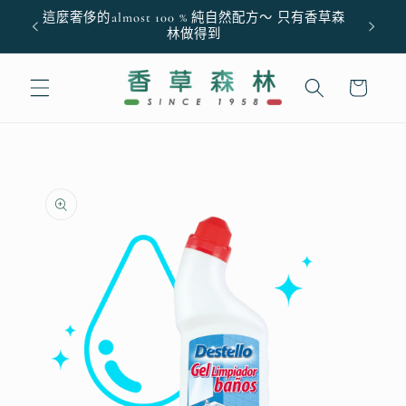
跳至內
這麼奢侈的almost 100 % 純自然配方～ 只有香草森
容
林做得到
購
物
車
略過產
品資訊