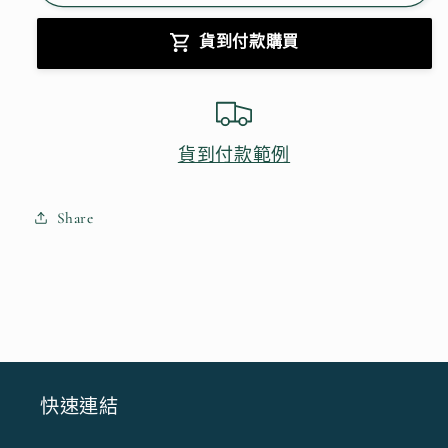
磚
磚
貨到付款購買
縫
縫
隙】
隙】
除
除
油
油
貨到付款範例
去
去
垢
垢
Share
清
清
潔
潔
專
專
家
家
數
數
量
量
減
增
快速連結
少
加