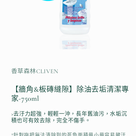
在
互
動
視
香草森林CLIVEN
窗
中
開
【牆角&板磚縫隙】除油去垢清潔專
啟
家-750ml
多
媒
體
>去汙力超強，輕輕一沖，長年舊油污，水垢沉
檔
積也可有效去除，完全不傷手。
案
1
*針對拖把無法清除到的死角面積最小最容易藏汙