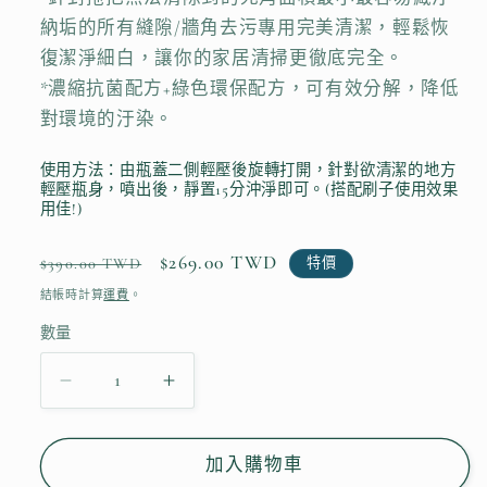
納垢的所有縫隙/牆角去污專用完美清潔，輕鬆恢
復潔淨細白，讓你的家居清掃更徹底完全。
*濃縮抗菌配方+綠色環保配方，可有效分解，降低
對環境的汙染。
使用方法：由瓶蓋二側輕壓後旋轉打開，針對欲清潔的地方
輕壓瓶身，噴出後，靜置15分沖淨即可。(搭配刷子使用效果
用佳!)
定
售
$269.00 TWD
特價
$390.00 TWD
價
價
結帳時計算
運費
。
數量
【牆
【牆
角
角
&amp;
&amp;
加入購物車
板
板